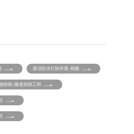
園
屋頂防水打除作業-桃園
建物拆除-隧道拆除工程
程
程