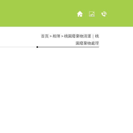
首頁
>
相簿
> 桃園廢棄物清運｜桃
園廢棄物處理